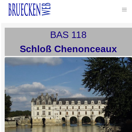
BAS
118
Schloß Chenonceaux