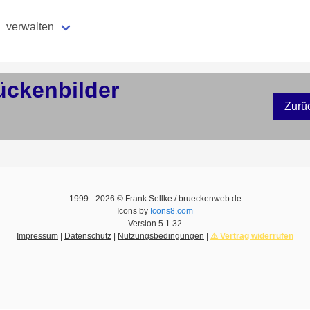
verwalten
ückenbilder
Zurü
1999 -
2026
© Frank Sellke / brueckenweb.de
Icons by
Icons8.com
Version
5.1.32
Impressum
|
Datenschutz
|
Nutzungsbedingungen
|
⚠️ Vertrag widerrufen