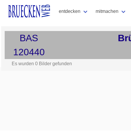
entdecken
mitmachen
BAS
Br
120440
Es wurden
0
Bilder gefunden