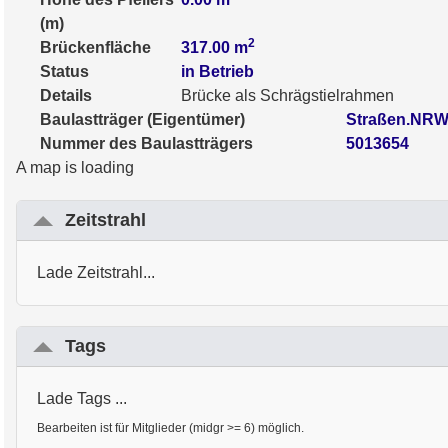
(m)
2
Brückenfläche
317.00
m
Status
in Betrieb
Details
Brücke als Schrägstielrahmen
Baulastträger (Eigentümer)
Straßen.NRW 
Nummer des Baulastträgers
5013654
A map is loading
Zeitstrahl
Lade Zeitstrahl...
Tags
Lade Tags ...
Bearbeiten ist für Mitglieder (midgr >= 6) möglich.