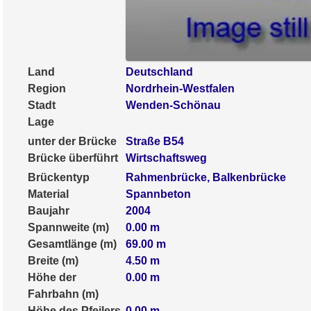
Land
Deutschland
Region
Nordrhein-Westfalen
Stadt
Wenden-Schönau
Lage
unter der Brücke
Straße B54
Brücke überführt
Wirtschaftsweg
Brückentyp
Rahmenbrücke, Balkenbrücke
Material
Spannbeton
Baujahr
2004
Spannweite (m)
0.00
m
Gesamtlänge (m)
69.00
m
Breite (m)
4.50
m
Höhe der
0.00
m
Fahrbahn (m)
Höhe des Pfeilers
0.00
m