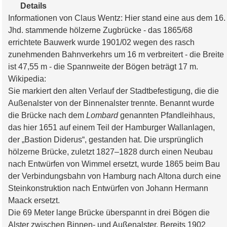
Details
Informationen von Claus Wentz: Hier stand eine aus dem 16.
Jhd. stammende hölzerne Zugbrücke - das 1865/68
errichtete Bauwerk wurde 1901/02 wegen des rasch
zunehmenden Bahnverkehrs um 16 m verbreitert - die Breite
ist 47,55 m - die Spannweite der Bögen beträgt 17 m.
Wikipedia:
Sie markiert den alten Verlauf der Stadtbefestigung, die die
Außenalster
von der
Binnenalster
trennte. Benannt wurde
die Brücke nach dem
Lombard
genannten Pfandleihhaus,
das hier 1651 auf einem Teil der
Hamburger Wallanlagen
,
der „
Bastion
Diderus“, gestanden hat. Die ursprünglich
hölzerne Brücke, zuletzt 1827–1828 durch einen Neubau
nach Entwürfen von
Wimmel
ersetzt, wurde 1865 beim Bau
der
Verbindungsbahn
von Hamburg nach
Altona
durch eine
Steinkonstruktion nach Entwürfen von Johann Hermann
Maack ersetzt.
Die 69 Meter lange Brücke überspannt in drei Bögen die
Alster zwischen Binnen- und Außenalster. Bereits 1902