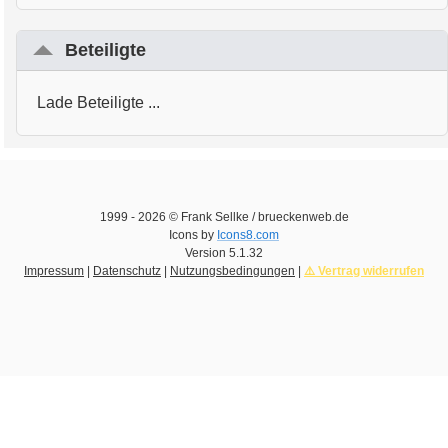
Beteiligte
Lade Beteiligte ...
1999 -
2026
© Frank Sellke / brueckenweb.de
Icons by
Icons8.com
Version
5.1.32
Impressum
|
Datenschutz
|
Nutzungsbedingungen
|
⚠️ Vertrag widerrufen