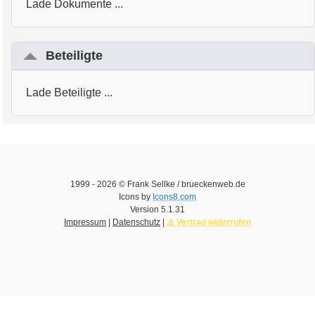
Lade Dokumente ...
Beteiligte
Lade Beteiligte ...
1999 -
2026
© Frank Sellke / brueckenweb.de
Icons by
Icons8.com
Version
5.1.31
Impressum
|
Datenschutz
|
⚠️ Vertrag widerrufen