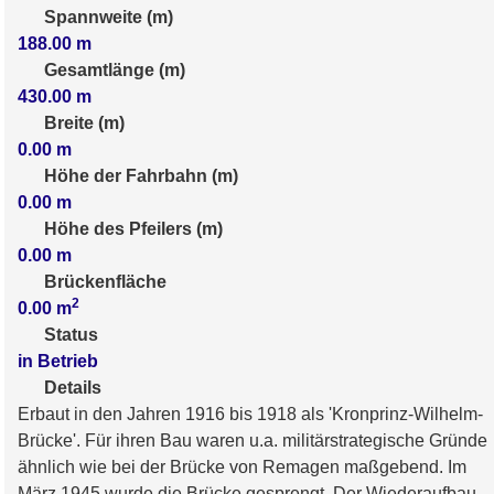
Spannweite (m)
188.00
m
Gesamtlänge (m)
430.00
m
Breite (m)
0.00
m
Höhe der Fahrbahn (m)
0.00
m
Höhe des Pfeilers (m)
0.00
m
Brückenfläche
2
0.00
m
Status
in Betrieb
Details
Erbaut in den Jahren 1916 bis 1918 als 'Kronprinz-Wilhelm-
Brücke'. Für ihren Bau waren u.a. militärstrategische Gründe
ähnlich wie bei der Brücke von Remagen maßgebend. Im
März 1945 wurde die Brücke gesprengt. Der Wiederaufbau