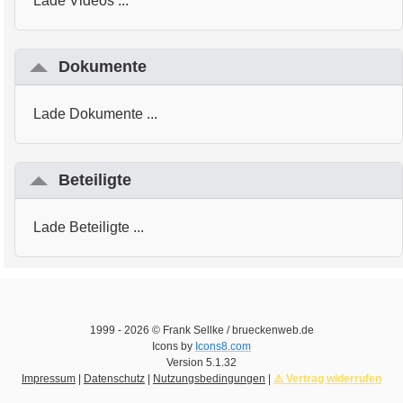
Lade Videos ...
Dokumente
Lade Dokumente ...
Beteiligte
Lade Beteiligte ...
1999 -
2026
© Frank Sellke / brueckenweb.de
Icons by
Icons8.com
Version
5.1.32
Impressum
|
Datenschutz
|
Nutzungsbedingungen
|
⚠️ Vertrag widerrufen