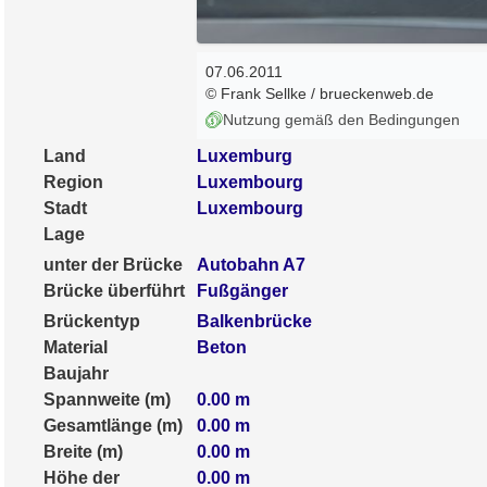
07.06.2011
© Frank Sellke / brueckenweb.de
Nutzung gemäß den Bedingungen
Land
Luxemburg
Region
Luxembourg
Stadt
Luxembourg
Lage
unter der Brücke
Autobahn A7
Brücke überführt
Fußgänger
Brückentyp
Balkenbrücke
Material
Beton
Baujahr
Spannweite (m)
0.00
m
Gesamtlänge (m)
0.00
m
Breite (m)
0.00
m
Höhe der
0.00
m