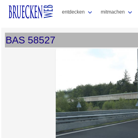
entdecken
mitmachen
BAS
58527