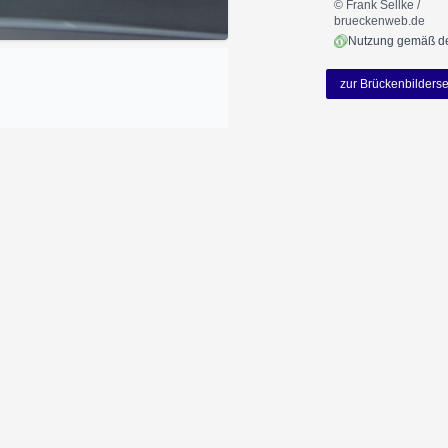
© Frank Sellke /
brueckenweb.de
zur Brückenbilderse