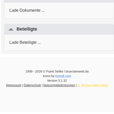
Lade Dokumente ...
Beteiligte
Lade Beteiligte ...
1999 -
2026
© Frank Sellke / brueckenweb.de
Icons by
Icons8.com
Version
5.1.32
Impressum
|
Datenschutz
|
Nutzungsbedingungen
|
⚠️ Vertrag widerrufen