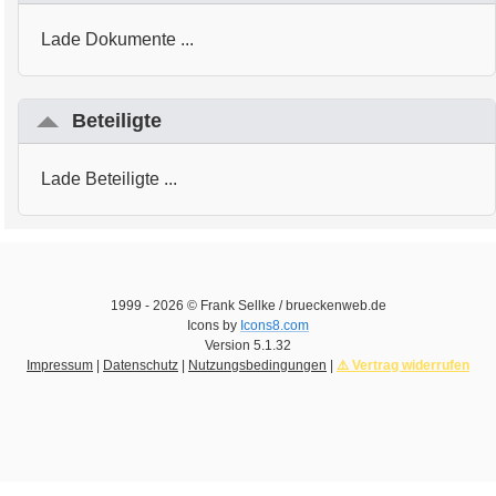
Lade Dokumente ...
Beteiligte
Lade Beteiligte ...
1999 -
2026
© Frank Sellke / brueckenweb.de
Icons by
Icons8.com
Version
5.1.32
Impressum
|
Datenschutz
|
Nutzungsbedingungen
|
⚠️ Vertrag widerrufen