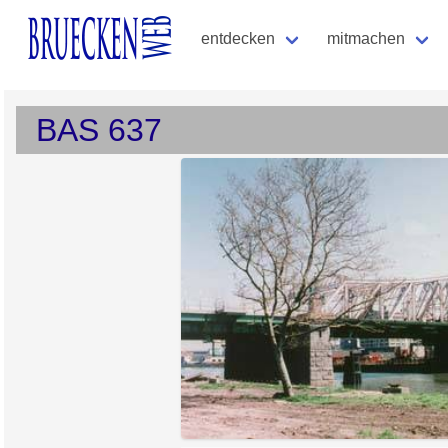
entdecken
mitmachen
BAS
637