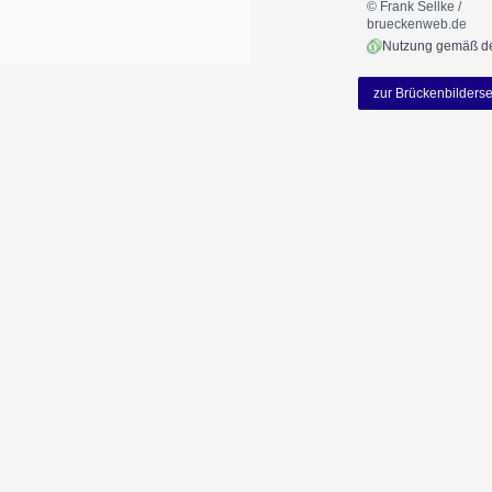
© Frank Sellke /
brueckenweb.de
zur Brückenbilderse