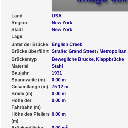
Land
USA
Region
New York
Stadt
New York
Lage
unter der Brücke
English Creek
Brücke überführt
Straße: Grand Street / Metropolita
Brückentyp
Bewegliche Brücke, Klappbrücke
Material
Stahl
Baujahr
1931
Spannweite (m)
0.00
m
Gesamtlänge (m)
75.12
m
Breite (m)
0.00
m
Höhe der
0.00
m
Fahrbahn (m)
Höhe des Pfeilers
0.00
m
(m)
2
Brückenfläche
0.00
m