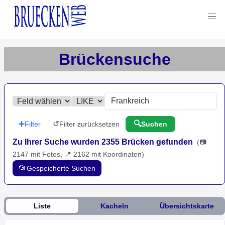
Brückensuche
➕
↺
🔍
Filter
Filter zurücksetzen
Suchen
Zu Ihrer Suche wurden 2355 Brücken gefunden
(
📷
2147 mit Fotos, 📍 2162 mit Koordinaten
)
📂
Gespeicherte Suchen
Liste
Kacheln
Übersichtskarte