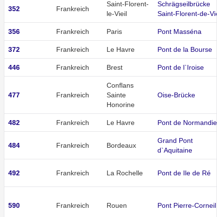
Saint-Florent-
Schrägseilbrücke
352
Frankreich
le-Vieil
Saint-Florent-de-Vie
356
Frankreich
Paris
Pont Masséna
372
Frankreich
Le Havre
Pont de la Bourse
446
Frankreich
Brest
Pont de l`Iroise
Conflans
477
Frankreich
Sainte
Oise-Brücke
Honorine
482
Frankreich
Le Havre
Pont de Normandie
Grand Pont
484
Frankreich
Bordeaux
d`Aquitaine
492
Frankreich
La Rochelle
Pont de Ile de Ré
590
Frankreich
Rouen
Pont Pierre-Corneil