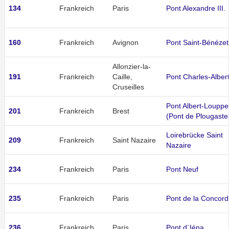
134
Frankreich
Paris
Pont Alexandre III.
160
Frankreich
Avignon
Pont Saint-Bénézet
Allonzier-la-
191
Frankreich
Caille,
Pont Charles-Alber
Cruseilles
Pont Albert-Louppe
201
Frankreich
Brest
(Pont de Plougastel
Loirebrücke Saint
209
Frankreich
Saint Nazaire
Nazaire
234
Frankreich
Paris
Pont Neuf
235
Frankreich
Paris
Pont de la Concor
236
Frankreich
Paris
Pont d´Iéna