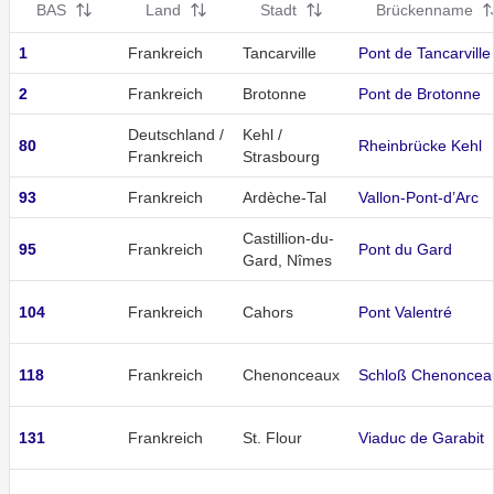
BAS
Land
Stadt
Brückenname
1
Frankreich
Tancarville
Pont de Tancarville
2
Frankreich
Brotonne
Pont de Brotonne
Deutschland /
Kehl /
80
Rheinbrücke Kehl
Frankreich
Strasbourg
93
Frankreich
Ardèche-Tal
Vallon-Pont-d’Arc
Castillion-du-
95
Frankreich
Pont du Gard
Gard, Nîmes
104
Frankreich
Cahors
Pont Valentré
118
Frankreich
Chenonceaux
Schloß Chenoncea
131
Frankreich
St. Flour
Viaduc de Garabit