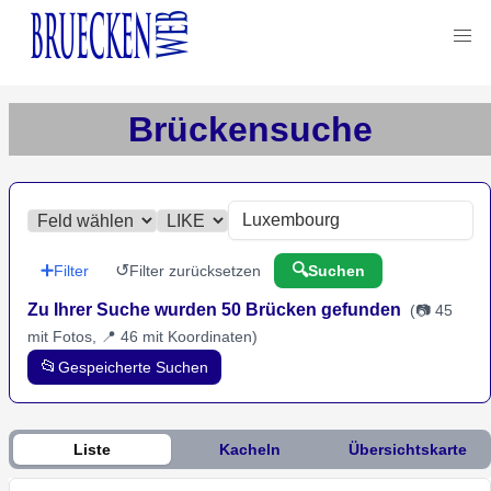
Brückensuche
➕
↺
🔍
Filter
Filter zurücksetzen
Suchen
Zu Ihrer Suche wurden 50 Brücken gefunden
(
📷 45
mit Fotos, 📍 46 mit Koordinaten
)
📂
Gespeicherte Suchen
Liste
Kacheln
Übersichtskarte