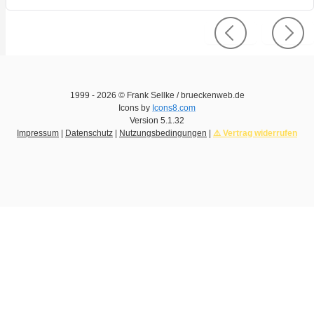
1999 -
2026
© Frank Sellke / brueckenweb.de
Icons by
Icons8.com
Version
5.1.32
Impressum
|
Datenschutz
|
Nutzungsbedingungen
|
⚠️ Vertrag widerrufen