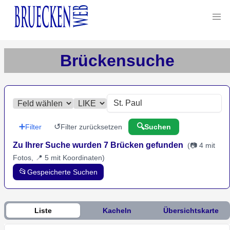
Brückensuche
➕
↺
🔍
Filter
Filter zurücksetzen
Suchen
Zu Ihrer Suche wurden 7 Brücken gefunden
(
📷 4 mit
Fotos, 📍 5 mit Koordinaten
)
📂
Gespeicherte Suchen
Liste
Kacheln
Übersichtskarte